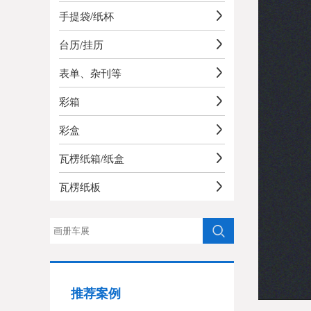
手提袋/纸杯
台历/挂历
表单、杂刊等
彩箱
彩盒
瓦楞纸箱/纸盒
瓦楞纸板
推荐案例