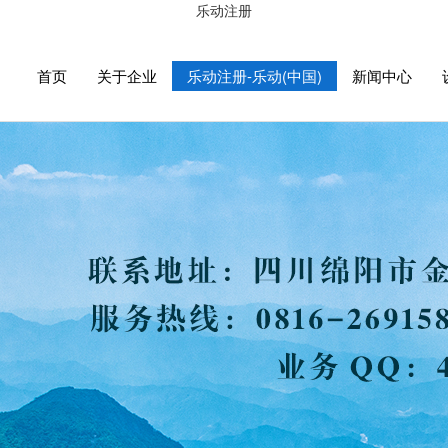
乐动注册
首页
关于企业
乐动注册-乐动(中国)
新闻中心