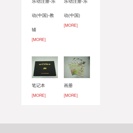
乐动注册-乐
乐动注册-乐
动(中国)-教
动(中国)
[MORE]
辅
[MORE]
笔记本
画册
[MORE]
[MORE]