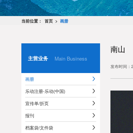
当前位置：
首页 >
画册
南山
主营业务
Main Business
发布时间：20
画册
乐动注册-乐动(中国)
宣传单/折页
报刊
档案袋/文件袋