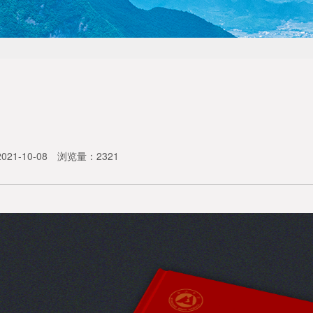
21-10-08
浏览量：2321